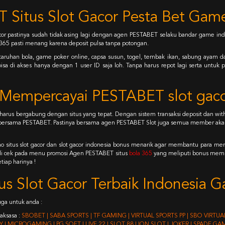
 Situs Slot Gacor Pesta Bet Gam
cor pastinya sudah tidak asing lagi dengan agen PESTABET selaku bandar game indon
a 365 pasti menang karena deposit pulsa tanpa potongan.
e, taruhan bola, game poker online, capsa susun, togel, tembak ikan, sabung ayam 
a di akses hanya dengan 1 user ID saja loh. Tanpa harus repot lagi serta unt
 Mempercayai PESTABET slot gacor
 harus bergabung dengan situs yang tepat. Dengan sistem transaksi deposit dan 
bersama PESTABET. Pastinya bersama agen PESTABET Slot juga semua member akan d
o situs slot gacor dan slot gacor indonesia bonus menarik agar membantu para
di cek pada menu promosi Agen PESTABET situs
bola 365
yang meliputi bonus memb
tiap harinya !
tus Slot Gacor Terbaik Indonesia
juga untuk anda :
aksasa :
SBOBET | SABA SPORTS | TF GAMING | VIRTUAL SPORTS PP | SBO VIRTU
 | MICROGAMING | PG SOFT | LIVE 22 | SLOT 88 | ION SLOT | JOKER | SPADE G