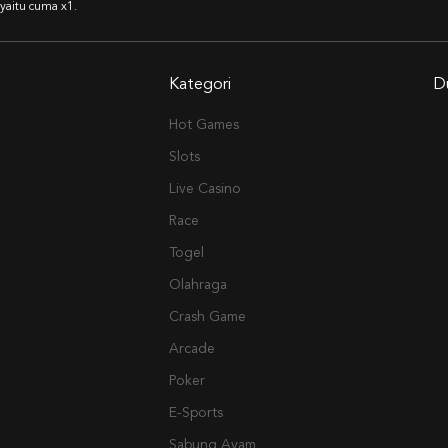
yaitu cuma x1.
Kategori
D
Hot Games
Slots
Live Casino
Race
Togel
Olahraga
Crash Game
Arcade
Poker
E-Sports
Sabung Ayam