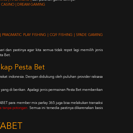
BO CASINO | DREAM GAMING
| PRAGMATIC PLAY FISHING | CQ9 FISHING | SPADE GAMING
ri dan pastinya agar kita semua tidak repot lagi memilih jenis
ta Bet.
kap Pesta Bet
akat indonesia. Dengan didukung oleh puluhan provider raksasa
nt yang di berikan. Apalagi jenis permainan Pesta Bet memberikan
ABET para member mix parlay 365 juga bisa melakukan transaksi
lsa tanpa potongan
.
Semua ini tersedia pastinya dikarenakan basis
STABET