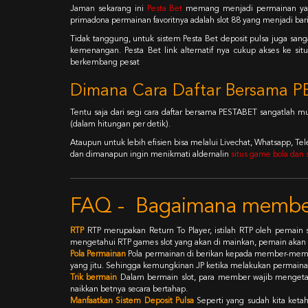
Jaman sekarang ini
Pesta Bet
memang menjadi permainan yang
primadona permainan favoritnya adalah slot 88 yang menjadi bari
Tidak tanggung, untuk sistem Pesta Bet deposit pulsa juga 
kemenangan. Pesta Bet link alternatif nya cukup akses ke si
berkembang pesat
Dimana Cara Daftar Bersama P
Tentu saja dari segi cara daftar bersama PESTABET sangatlah m
(dalam hitungan per detik).
Ataupun untuk lebih efisien bisa melalui Livechat, Whatsapp, 
dan dimanapun ingin menikmati aldernalin
situs game bola dan s
FAQ - Bagaimana member
RTP
RTP merupakan Return To Player, istilah RTP oleh pemai
mengetahui RTP games slot yang akan di mainkan, pemain akan
Pola Permainan
Pola permainan di berikan kepada member-mem
yang jitu. Sehingga kemungkinan JP ketika melakukan permainan
Trik bermain
Dalam bermain slot, para member wajib mengetah
naikkan betnya secara bertahap.
Manfaatkan Sistem Deposit Pulsa
Seperti yang sudah kita ket