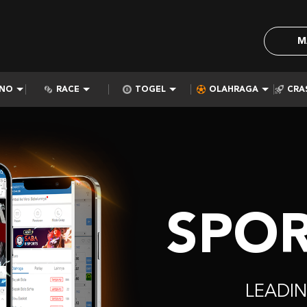
M
INO
RACE
TOGEL
OLAHRAGA
CRA
SPO
LEADI