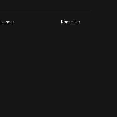
ukungan
Komunitas