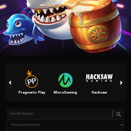
Pragmatic Play
MicroGaming
Hacksaw
King