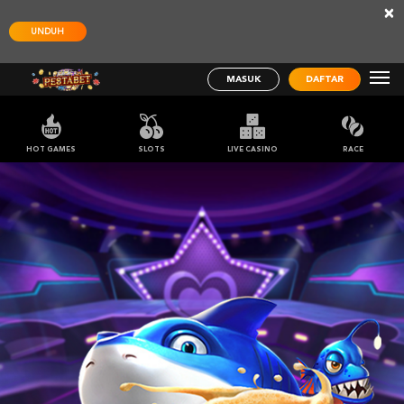
×
UNDUH
MASUK
DAFTAR
HOT GAMES
SLOTS
LIVE CASINO
RACE