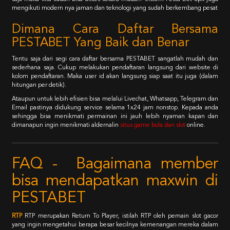
mengikuti modern nya jaman dan teknologi yang sudah berkembang pesat
Dimana Cara Daftar Bersama
PESTABET Yang Baik dan Benar
Tentu saja dari segi cara daftar bersama PESTABET sangatlah mudah dan
sederhana saja. Cukup melakukan pendaftaran langsung dari website di
kolom pendaftaran. Maka user id akan langsung siap saat itu juga (dalam
hitungan per detik).
Ataupun untuk lebih efisien bisa melalui Livechat, Whatsapp, Telegram dan
Email pastinya didukung service selama 1x24 jam nonstop. Kepada anda
sehingga bisa menikmati permainan ini jauh lebih nyaman kapan dan
dimanapun ingin menikmati aldernalin
situs game bola dan slot
online.
FAQ - Bagaimana member
bisa mendapatkan maxwin di
PESTABET
RTP
RTP merupakan Return To Player, istilah RTP oleh pemain slot gacor
yang ingin mengetahui berapa besar kecilnya kemenangan mereka dalam