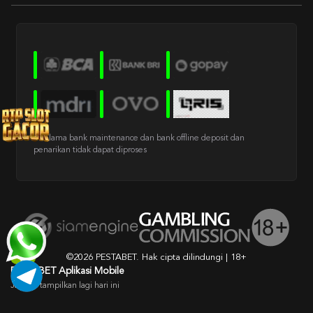
* Selama bank maintenance dan bank offline deposit dan
penarikan tidak dapat diproses
©2026 PESTABET. Hak cipta dilindungi | 18+
PESTABET Aplikasi Mobile
Jangan tampilkan lagi hari ini