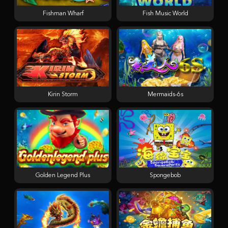
Fishman Wharf
Fish Music World
Kirin Storm
Mermaids-6s
Golden Legend Plus
Spongebob