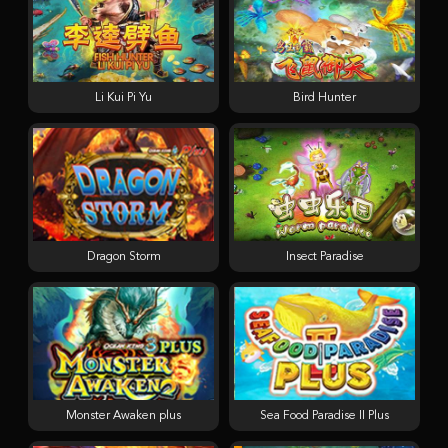
Li Kui Pi Yu
Bird Hunter
Dragon Storm
Insect Paradise
Monster Awaken plus
Sea Food Paradise II Plus