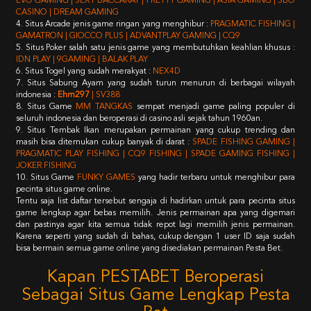
EVO GAMING | SEXY BACCARAT | PRETTY GAMING | ASIA GAMING | SBO
CASINO | DREAM GAMING
4. Situs Arcade jenis game ringan yang menghibur :
PRAGMATIC FISHING |
GAMATRON | GIOCCO PLUS | ADVANTPLAY GAMING | CQ9
5. Situs Poker salah satu jenis game yang membutuhkan keahlian khusus :
IDN PLAY | 9GAMING | BALAK PLAY
6. Situs Togel yang sudah merakyat :
NEX4D
7. Situs Sabung Ayam yang sudah turun menurun di berbagai wilayah
indonesia :
Ehm297
| SV388
8. Situs Game
MM TANGKAS
sempat menjadi game paling populer di
seluruh indonesia dan beroperasi di casino asli sejak tahun 1960an.
9. Situs Tembak Ikan merupakan permainan yang cukup trending dan
masih bisa ditemukan cukup banyak di darat :
SPADE FISHING GAMING |
PRAGMATIC PLAY FISHING | CQ9 FISHING | SPADE GAMING FISHING |
JOKER FISHING
10. Situs Game
FUNKY GAMES
yang hadir terbaru untuk menghibur para
pecinta situs game online.
Tentu saja list daftar tersebut sengaja di hadirkan untuk para pecinta situs
game lengkap agar bebas memilih. Jenis permainan apa yang digemari
dan pastinya agar kita semua tidak repot lagi memilih jenis permainan.
Karena seperti yang sudah di bahas, cukup dengan 1 user ID saja sudah
bisa bermain semua game online yang disediakan permainan Pesta Bet.
Kapan PESTABET Beroperasi
Sebagai Situs Game Lengkap Pesta