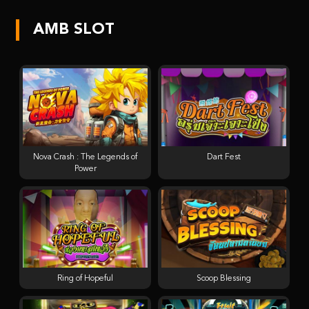
AMB SLOT
Nova Crash : The Legends of
Dart Fest
Power
Ring of Hopeful
Scoop Blessing