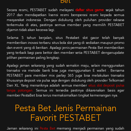
Bet
Secara resmi, PESTABET sudah melayani
daftar situs game
sejak tahun
2017 dan mendapatkan lisensi resmi beroperasi resmi kepada semua
masyarakat indonesia. Dengan didukung oleh puluhan provider raksasa
terkemuka di atas, pastinya semua member yang memilih PESTABET
dijamin tidak akan kecewa lagi.
Selama 5 tahun berjalan, situs Pestabet slot gacor telah banyak
memberikan inovasi terbaru situs bola slot yang di sediakan maupun promo
dan event yang di berikan. Apalagi jenis permainan Pesta Bet memberikan
yang terbaik bagi para bettor dan member setia PESTABET denganupdate
pilihan permainan paling lengkap.
Apalagi jaman sekarang yang sudah semakin maju, selain menggunakan
transaksi via metode bank bisa juga menggunakan E wallet . Bersama
PESTABET para member mix parlay 365 juga bisa melakukan transaksi
khususnya deposit via pulsa saja dengan didukung oleh provider Telkomsel
Dan XL. Yang menariknya adalah semua member
situs slot deposit pulsa
tanpa potongan
.
Semua ini tersedia pastinya dikarenakan basis agar
member PestaBet bisa terus memaksimalkan tingkat kemenangan nya.
Pesta Bet Jenis Permainan
Favorit PESTABET
Jaman sekarang ini
Pesta Bet
memang menjadi permainan yang sudah