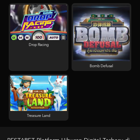
Drop Racing
Bomb Defusal
Treasure Land