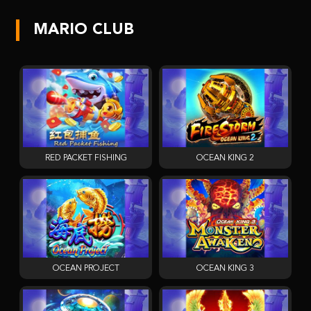
MARIO CLUB
RED PACKET FISHING
OCEAN KING 2
OCEAN PROJECT
OCEAN KING 3