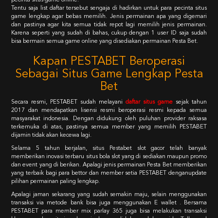
Tentu saja list daftar tersebut sengaja di hadirkan untuk para pecinta situs
game lengkap agar bebas memilih. Jenis permainan apa yang digemari
dan pastinya agar kita semua tidak repot lagi memilih jenis permainan.
Karena seperti yang sudah di bahas, cukup dengan 1 user ID saja sudah
bisa bermain semua game online yang disediakan permainan Pesta Bet.
Kapan PESTABET Beroperasi
Sebagai Situs Game Lengkap Pesta
Bet
Secara resmi, PESTABET sudah melayani
daftar situs game
sejak tahun
2017 dan mendapatkan lisensi resmi beroperasi resmi kepada semua
masyarakat indonesia. Dengan didukung oleh puluhan provider raksasa
terkemuka di atas, pastinya semua member yang memilih PESTABET
dijamin tidak akan kecewa lagi.
Selama 5 tahun berjalan, situs Pestabet slot gacor telah banyak
memberikan inovasi terbaru situs bola slot yang di sediakan maupun promo
dan event yang di berikan. Apalagi jenis permainan Pesta Bet memberikan
yang terbaik bagi para bettor dan member setia PESTABET denganupdate
pilihan permainan paling lengkap.
Apalagi jaman sekarang yang sudah semakin maju, selain menggunakan
transaksi via metode bank bisa juga menggunakan E wallet . Bersama
PESTABET para member mix parlay 365 juga bisa melakukan transaksi