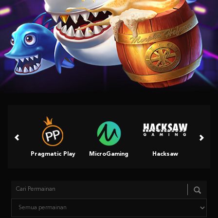
Pragmatic Play
MicroGaming
Hacksaw
King