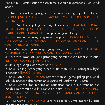
Berikut ini 10 daftar situs slot gacor terbaik yang direkomendasi juga untuk
anda :
1. Situs Sportsbook yang langsung bekerja sama dengan produk raksasa :
SBOBET | SABA SPORTS | TF GAMING | VIRTUAL SPORTS PP | SBO
VIRTUAL SPORTS
2. Situs Slot Gacor paling booming di indonesia :
PRAGMATIC PLAY |
MICROGAMING | PG SOFT | LIVE 22 | SLOT 88 | ION SLOT | JOKER |
SPADE GAMING | HABANERO |
dan puluhan game lainnya.
3. Situs Live Casino paling lengkap dan populer :
ION CASINO | MG LIVE |
EVO GAMING | SEXY BACCARAT | PRETTY GAMING | ASIA GAMING | SBO
CASINO | DREAM GAMING
4. Situs Arcade jenis game ringan yang menghibur :
PRAGMATIC FISHING |
GAMATRON | GIOCCO PLUS | ADVANTPLAY GAMING | CQ9
5. Situs Poker salah satu jenis game yang membutuhkan keahlian khusus :
IDN PLAY | 9GAMING | BALAK PLAY
6. Situs Togel yang sudah merakyat :
NEX4D
7. Situs Sabung Ayam yang sudah turun menurun di berbagai wilayah
indonesia :
Ehm297
| SV388
8. Situs Game
MM TANGKAS
sempat menjadi game paling populer di
seluruh indonesia dan beroperasi di casino asli sejak tahun 1960an.
9. Situs Tembak Ikan merupakan permainan yang cukup trending dan
masih bisa ditemukan cukup banyak di darat :
SPADE FISHING GAMING |
PRAGMATIC PLAY FISHING | CQ9 FISHING | SPADE GAMING FISHING |
JOKER FISHING
10. Situs Game
FUNKY GAMES
yang hadir terbaru untuk menghibur para
pecinta situs game online.