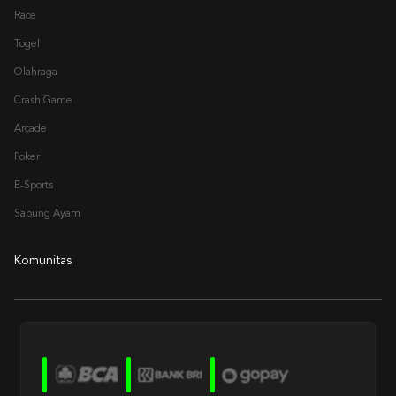
Race
Togel
Olahraga
Crash Game
Arcade
Poker
E-Sports
Sabung Ayam
Komunitas