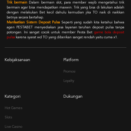
Trik bermain
Dalam bermain slot, para member wajib mengetahui trik
bermain agar bisa mendapatkan maxwin. Trik yang bisa di lakukan adalah
dengan melakukan Bet kecil dahulu kemudian jika TO naik di naikkan
betnya secara bertahap.
Manfaatkan Sistem Deposit Pulsa
Seperti yang sudah kita ketahui bahwa
agen PESTABET menyediakan jasa layanan taruhan deposit pulsa tanpa
potongan. Ini sangat cocok untuk member Pesta Bet
game bola deposit
pulsa
karena syarat wd TO yang diberikan sangat rendah yaitu cuma x1.
Kebijaksanaan
Platform
Promosi
Loyalty
Kategori
Dukungan
Hot Games
Slots
Live Casino