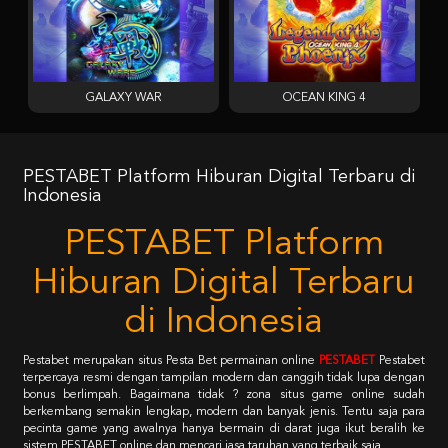
GALAXY WAR
OCEAN KING 4
PESTABET Platform Hiburan Digital Terbaru di
Indonesia
PESTABET Platform
Hiburan Digital Terbaru
di Indonesia
Pestabet merupakan situs Pesta Bet permainan online
PESTABET
Pestabet
terpercaya resmi dengan tampilan modern dan canggih tidak lupa dengan
bonus berlimpah. Bagaimana tidak ? zona situs game online sudah
berkembang semakin lengkap, modern dan banyak jenis. Tentu saja para
pecinta game yang awalnya hanya bermain di darat juga ikut beralih ke
sistem PESTABET online dan mencari jasa taruhan yang terbaik saja.