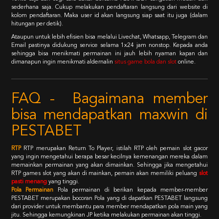
sederhana saja. Cukup melakukan pendaftaran langsung dari website di
kolom pendaftaran. Maka user id akan langsung siap saat itu juga (dalam
hitungan per detik).
Ataupun untuk lebih efisien bisa melalui Livechat, Whatsapp, Telegram dan
Email pastinya didukung service selama 1x24 jam nonstop. Kepada anda
sehingga bisa menikmati permainan ini jauh lebih nyaman kapan dan
dimanapun ingin menikmati aldernalin
situs game bola dan slot
online.
FAQ - Bagaimana member
bisa mendapatkan maxwin di
PESTABET
RTP
RTP merupakan Return To Player, istilah RTP oleh pemain slot gacor
yang ingin mengetahui berapa besar kecilnya kemenangan mereka dalam
memainkan permainan yang akan dimainkan. Sehingga jika mengetahui
RTP games slot yang akan di mainkan, pemain akan memiliki peluang
slot
pasti menang
yang tinggi.
Pola Permainan
Pola permainan di berikan kepada member-member
PESTABET merupakan bocoran Pola yang di dapatkan PESTABET langsung
dari provider untuk membantu para member mendapatkan pola main yang
jitu. Sehingga kemungkinan JP ketika melakukan permainan akan tinggi.