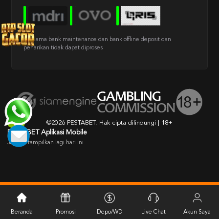
* Selama bank maintenance dan bank offline deposit dan
penarikan tidak dapat diproses
©2026 PESTABET. Hak cipta dilindungi | 18+
PESTABET Aplikasi Mobile
Jangan tampilkan lagi hari ini
Beranda
Promosi
Depo/WD
Live Chat
Akun Saya