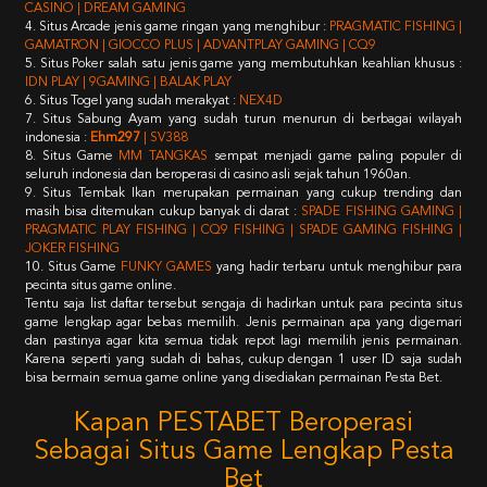
CASINO | DREAM GAMING
4. Situs Arcade jenis game ringan yang menghibur :
PRAGMATIC FISHING |
GAMATRON | GIOCCO PLUS | ADVANTPLAY GAMING | CQ9
5. Situs Poker salah satu jenis game yang membutuhkan keahlian khusus :
IDN PLAY | 9GAMING | BALAK PLAY
6. Situs Togel yang sudah merakyat :
NEX4D
7. Situs Sabung Ayam yang sudah turun menurun di berbagai wilayah
indonesia :
Ehm297
| SV388
8. Situs Game
MM TANGKAS
sempat menjadi game paling populer di
seluruh indonesia dan beroperasi di casino asli sejak tahun 1960an.
9. Situs Tembak Ikan merupakan permainan yang cukup trending dan
masih bisa ditemukan cukup banyak di darat :
SPADE FISHING GAMING |
PRAGMATIC PLAY FISHING | CQ9 FISHING | SPADE GAMING FISHING |
JOKER FISHING
10. Situs Game
FUNKY GAMES
yang hadir terbaru untuk menghibur para
pecinta situs game online.
Tentu saja list daftar tersebut sengaja di hadirkan untuk para pecinta situs
game lengkap agar bebas memilih. Jenis permainan apa yang digemari
dan pastinya agar kita semua tidak repot lagi memilih jenis permainan.
Karena seperti yang sudah di bahas, cukup dengan 1 user ID saja sudah
bisa bermain semua game online yang disediakan permainan Pesta Bet.
Kapan PESTABET Beroperasi
Sebagai Situs Game Lengkap Pesta
Bet