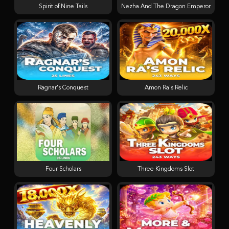
Spirit of Nine Tails
Nezha And The Dragon Emperor
Ragnar's Conquest
Amon Ra's Relic
Four Scholars
Three Kingdoms Slot