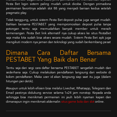
Pesta Bet login sistem paling mudah untuk dicoba. Dengan primadona
permainan favoritnya adalah slot 88 yang menjadi barisan kedua setelah
pragmatic play.
Tidak tanggung, untuk sistem Pesta Bet deposit pulsa juga sangat mudah.
Bahkan bersama PESTABET yang mempromosikan deposit pulsa tanpa
potongan tentu saja memudahkan banyak member untuk meraih
kemenangan. Pesta Bet link alternatif nya cukup akses ke situs PestaBet
saja maka kita sudah bisa akses secara mudah. Sistem Pesta Bet apk juga
mengikuti modern nya jaman dan teknologi yang sudah berkembang pesat
Dimana Cara Daftar Bersama
PESTABET Yang Baik dan Benar
Tentu saja dari segi cara daftar bersama PESTABET sangatlah mudah dan
sederhana saja. Cukup melakukan pendaftaran langsung dari website di
kolom pendaftaran. Maka user id akan langsung siap saat itu juga (dalam
hitungan per detik).
Ataupun untuk lebih efisien bisa melalui Livechat, Whatsapp, Telegram dan
Email pastinya didukung service selama 1x24 jam nonstop. Kepada anda
sehingga bisa menikmati permainan ini jauh lebih nyaman kapan dan
dimanapun ingin menikmati aldernalin
situs game bola dan slot
online.