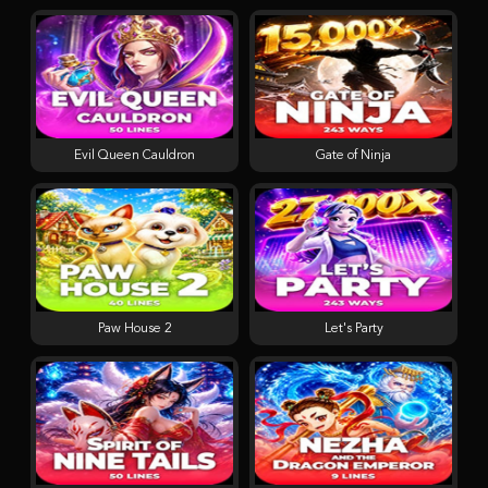
Evil Queen Cauldron
Gate of Ninja
Paw House 2
Let's Party