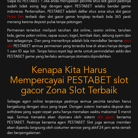
Siapa itu PESTABET ? Jika anda merupakan pecinta situs slot gacor pastinya
sudah tidak asing lagi dengan agen PESTABET selaku bandar game
indonesia. Perkenalkan, PESTABET adalah daftar situs zona situs slot gacor
Pesta Bet
terbaik dan slot gacor game lengkap terbaik bola 365 pasti
menang karena deposit pulsa tanpa potongan.
Permainan tersebut meliputi taruhan slot online, casino online, taruhan
bola, game poker online, capsa susun, togel, tembak ikan, sabung ayam dan
lain sebagainya. Dan yang menariknya adalah bila mendaftar bersama
situs
slot
PESTABET semua permainan yang tersedia bisa di akses hanya dengan
1 user ID saja loh. Tanpa harus repot lagi serta untuk pemindahan saldo dari
PESTABET game yang berlaku semuanya otomatis dipindahkan.
Kenapa Kita Harus
Mempercayai PESTABET slot
gacor Zona Slot Terbaik
Sebagai agen online terpercaya pastinya semua pecinta taruhan harus
bergabung dengan situs yang tepat. Dengan sistem transaksi deposit dan
withdraw yang super cepat yaitu hanya memakan waktu maksimal 5 menit
saja. Semua transaksi akan diproses oleh sistem
slot gacor
bersama
PESTABET. Pastinya bersama agen PESTABET Slot juga semua member
akan dipandu langsung oleh costumer service yang aktif 24 jam serta ramah
dan berpengalaman.