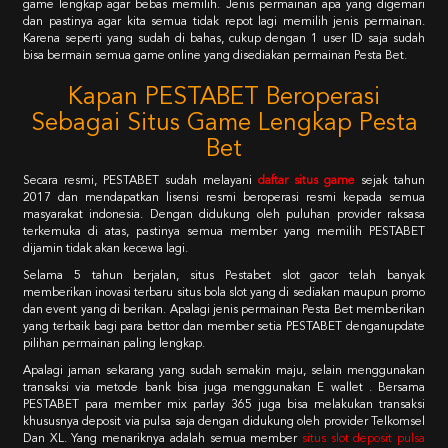
game lengkap agar bebas memilih. Jenis permainan apa yang digemari
dan pastinya agar kita semua tidak repot lagi memilih jenis permainan.
Karena seperti yang sudah di bahas, cukup dengan 1 user ID saja sudah
bisa bermain semua game online yang disediakan permainan Pesta Bet.
Kapan PESTABET Beroperasi
Sebagai Situs Game Lengkap Pesta
Bet
Secara resmi, PESTABET sudah melayani
daftar situs game
sejak tahun
2017 dan mendapatkan lisensi resmi beroperasi resmi kepada semua
masyarakat indonesia. Dengan didukung oleh puluhan provider raksasa
terkemuka di atas, pastinya semua member yang memilih PESTABET
dijamin tidak akan kecewa lagi.
Selama 5 tahun berjalan, situs Pestabet slot gacor telah banyak
memberikan inovasi terbaru situs bola slot yang di sediakan maupun promo
dan event yang di berikan. Apalagi jenis permainan Pesta Bet memberikan
yang terbaik bagi para bettor dan member setia PESTABET denganupdate
pilihan permainan paling lengkap.
Apalagi jaman sekarang yang sudah semakin maju, selain menggunakan
transaksi via metode bank bisa juga menggunakan E wallet . Bersama
PESTABET para member mix parlay 365 juga bisa melakukan transaksi
khususnya deposit via pulsa saja dengan didukung oleh provider Telkomsel
Dan XL. Yang menariknya adalah semua member
situs slot deposit pulsa