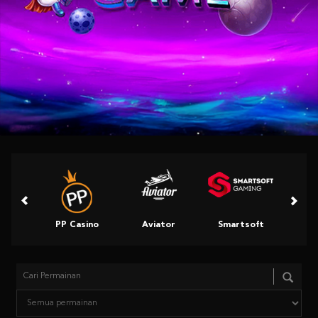
PP Casino
Aviator
Smartsoft
Micr