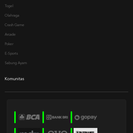
Togel
Olahraga
Crash Game
Arcade
Poker
E-Sports
Sabung Ayam
Komunitas