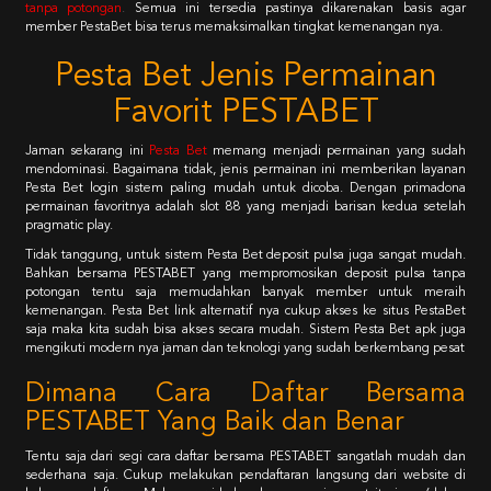
tanpa potongan
.
Semua ini tersedia pastinya dikarenakan basis agar
member PestaBet bisa terus memaksimalkan tingkat kemenangan nya.
Pesta Bet Jenis Permainan
Favorit PESTABET
Jaman sekarang ini
Pesta Bet
memang menjadi permainan yang sudah
mendominasi. Bagaimana tidak, jenis permainan ini memberikan layanan
Pesta Bet login sistem paling mudah untuk dicoba. Dengan primadona
permainan favoritnya adalah slot 88 yang menjadi barisan kedua setelah
pragmatic play.
Tidak tanggung, untuk sistem Pesta Bet deposit pulsa juga sangat mudah.
Bahkan bersama PESTABET yang mempromosikan deposit pulsa tanpa
potongan tentu saja memudahkan banyak member untuk meraih
kemenangan. Pesta Bet link alternatif nya cukup akses ke situs PestaBet
saja maka kita sudah bisa akses secara mudah. Sistem Pesta Bet apk juga
mengikuti modern nya jaman dan teknologi yang sudah berkembang pesat
Dimana Cara Daftar Bersama
PESTABET Yang Baik dan Benar
Tentu saja dari segi cara daftar bersama PESTABET sangatlah mudah dan
sederhana saja. Cukup melakukan pendaftaran langsung dari website di