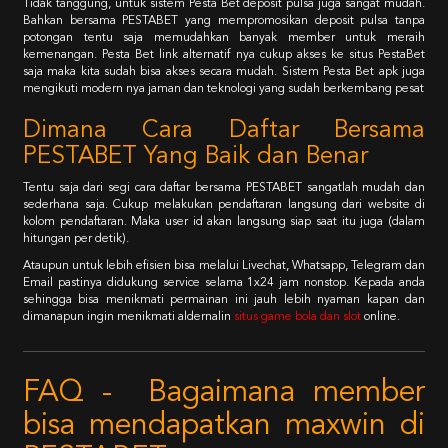
Tidak tanggung, untuk sistem Pesta Bet deposit pulsa juga sangat mudah.
Bahkan bersama PESTABET yang mempromosikan deposit pulsa tanpa
potongan tentu saja memudahkan banyak member untuk meraih
kemenangan. Pesta Bet link alternatif nya cukup akses ke situs PestaBet
saja maka kita sudah bisa akses secara mudah. Sistem Pesta Bet apk juga
mengikuti modern nya jaman dan teknologi yang sudah berkembang pesat
Dimana Cara Daftar Bersama
PESTABET Yang Baik dan Benar
Tentu saja dari segi cara daftar bersama PESTABET sangatlah mudah dan
sederhana saja. Cukup melakukan pendaftaran langsung dari website di
kolom pendaftaran. Maka user id akan langsung siap saat itu juga (dalam
hitungan per detik).
Ataupun untuk lebih efisien bisa melalui Livechat, Whatsapp, Telegram dan
Email pastinya didukung service selama 1x24 jam nonstop. Kepada anda
sehingga bisa menikmati permainan ini jauh lebih nyaman kapan dan
dimanapun ingin menikmati aldernalin
situs game bola dan slot
online.
FAQ - Bagaimana member
bisa mendapatkan maxwin di