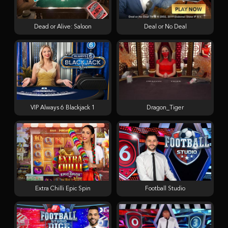
Dead or Alive: Saloon
Deal or No Deal
VIP Always 6 Blackjack 1
Dragon_Tiger
Extra Chilli Epic Spin
Football Studio