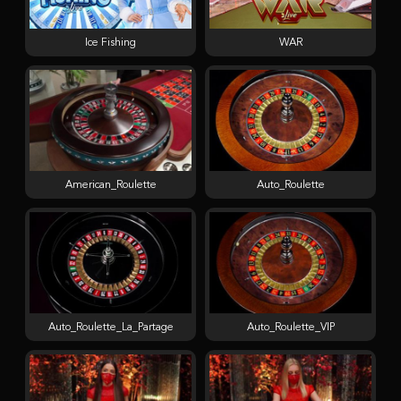
Ice Fishing
WAR
American_Roulette
Auto_Roulette
Auto_Roulette_La_Partage
Auto_Roulette_VIP