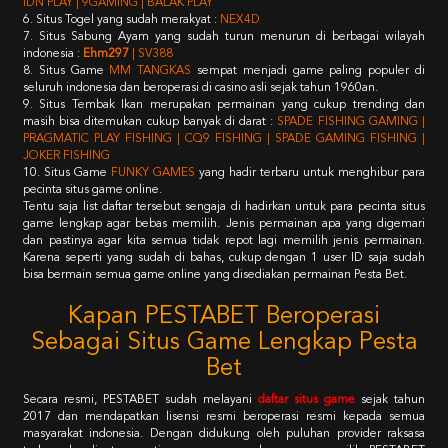
IDN PLAY | 9GAMING | BALAK PLAY
6. Situs Togel yang sudah merakyat :
NEX4D
7. Situs Sabung Ayam yang sudah turun menurun di berbagai wilayah
indonesia :
Ehm297
| SV388
8. Situs Game
MM TANGKAS
sempat menjadi game paling populer di
seluruh indonesia dan beroperasi di casino asli sejak tahun 1960an.
9. Situs Tembak Ikan merupakan permainan yang cukup trending dan
masih bisa ditemukan cukup banyak di darat :
SPADE FISHING GAMING |
PRAGMATIC PLAY FISHING | CQ9 FISHING | SPADE GAMING FISHING |
JOKER FISHING
10. Situs Game
FUNKY GAMES
yang hadir terbaru untuk menghibur para
pecinta situs game online.
Tentu saja list daftar tersebut sengaja di hadirkan untuk para pecinta situs
game lengkap agar bebas memilih. Jenis permainan apa yang digemari
dan pastinya agar kita semua tidak repot lagi memilih jenis permainan.
Karena seperti yang sudah di bahas, cukup dengan 1 user ID saja sudah
bisa bermain semua game online yang disediakan permainan Pesta Bet.
Kapan PESTABET Beroperasi
Sebagai Situs Game Lengkap Pesta
Bet
Secara resmi, PESTABET sudah melayani
daftar situs game
sejak tahun
2017 dan mendapatkan lisensi resmi beroperasi resmi kepada semua
masyarakat indonesia. Dengan didukung oleh puluhan provider raksasa