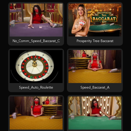
No_Comm_Speed_Baccarat_C
Prosperity Tree Baccarat
Speed_Auto_Roulette
Speed_Baccarat_A