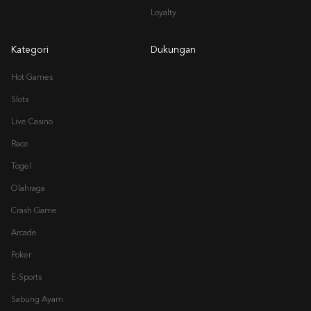
Loyalty
Kategori
Dukungan
Hot Games
Slots
Live Casino
Race
Togel
Olahraga
Crash Game
Arcade
Poker
E-Sports
Sabung Ayam