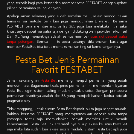
yang terbaik bagi para bettor dan member setia PESTABET denganupdate
pilihan permainan paling lengkap.
Apalagi jaman sekarang yang sudah semakin maju, selain menggunakan
transaksi via metode bank bisa juga menggunakan E wallet . Bersama
PESTABET para member mix parlay 365 juga bisa melakukan transaksi
khususnya deposit via pulsa saja dengan didukung oleh provider Telkomsel
Dan XL. Yang menariknya adalah semua member
situs slot deposit pulsa
tanpa potongan
.
Semua ini tersedia pastinya dikarenakan basis agar
member PestaBet bisa terus memaksimalkan tingkat kemenangan nya.
Pesta Bet Jenis Permainan
Favorit PESTABET
Jaman sekarang ini
Pesta Bet
memang menjadi permainan yang sudah
mendominasi. Bagaimana tidak, jenis permainan ini memberikan layanan
Pesta Bet login sistem paling mudah untuk dicoba. Dengan primadona
permainan favoritnya adalah slot 88 yang menjadi barisan kedua setelah
pragmatic play.
Tidak tanggung, untuk sistem Pesta Bet deposit pulsa juga sangat mudah.
Bahkan bersama PESTABET yang mempromosikan deposit pulsa tanpa
potongan tentu saja memudahkan banyak member untuk meraih
kemenangan. Pesta Bet link alternatif nya cukup akses ke situs PestaBet
saja maka kita sudah bisa akses secara mudah. Sistem Pesta Bet apk juga