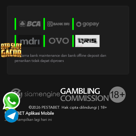
* Selama bank maintenance dan bank offline deposit dan
penarikan tidak dapat diproses
©2026 PESTABET. Hak cipta dilindungi | 18+
PESTABET Aplikasi Mobile
Jangan tampilkan lagi hari ini