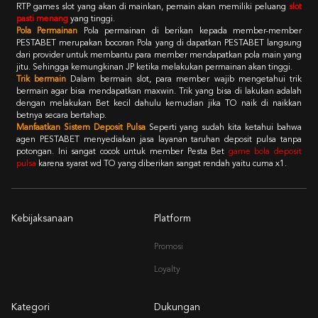
RTP games slot yang akan di mainkan, pemain akan memiliki peluang
slot
pasti menang
yang tinggi.
Pola Permainan
Pola permainan di berikan kepada member-member
PESTABET merupakan bocoran Pola yang di dapatkan PESTABET langsung
dari provider untuk membantu para member mendapatkan pola main yang
jitu. Sehingga kemungkinan JP ketika melakukan permainan akan tinggi.
Trik bermain
Dalam bermain slot, para member wajib mengetahui trik
bermain agar bisa mendapatkan maxwin. Trik yang bisa di lakukan adalah
dengan melakukan Bet kecil dahulu kemudian jika TO naik di naikkan
betnya secara bertahap.
Manfaatkan Sistem Deposit Pulsa
Seperti yang sudah kita ketahui bahwa
agen PESTABET menyediakan jasa layanan taruhan deposit pulsa tanpa
potongan. Ini sangat cocok untuk member Pesta Bet
game bola deposit
pulsa
karena syarat wd TO yang diberikan sangat rendah yaitu cuma x1.
Kebijaksanaan
Platform
Promosi
Loyalty
Kategori
Dukungan