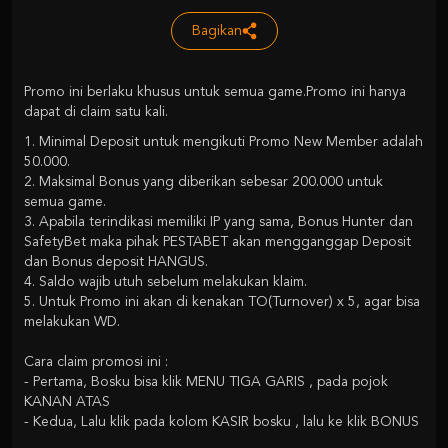
Bagikan
Promo ini berlaku khusus untuk semua game.Promo ini hanya
dapat di claim satu kali.
1. Minimal Deposit untuk mengikuti Promo New Member adalah
50.000.
2. Maksimal Bonus yang diberikan sebesar 200.000 untuk
semua game.
3. Apabila terindikasi memiliki IP yang sama, Bonus Hunter dan
SafetyBet maka pihak PESTABET akan mengganggap Deposit
dan Bonus deposit HANGUS.
4. Saldo wajib utuh sebelum melakukan klaim.
5. Untuk Promo ini akan di kenakan TO(Turnover) x 5, agar bisa
melakukan WD.
Cara claim promosi ini :
- Pertama, Bosku bisa klik MENU TIGA GARIS , pada pojok
KANAN ATAS
- Kedua, Lalu klik pada kolom KASIR bosku , lalu ke klik BONUS