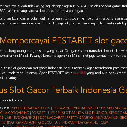
cor pastinya sudah tidak asing lagi dengan agen PESTABET selaku bandar game indon
a 365 pasti menang karena deposit pulsa tanpa potongan.
e, taruhan bola, game poker online, capsa susun, togel, tembak ikan, sabung ayam 
a di akses hanya dengan 1 user ID saja loh. Tanpa harus repot lagi serta unt
 Mempercayai PESTABET slot gacor
 harus bergabung dengan situs yang tepat. Dengan sistem transaksi deposit dan 
bersama PESTABET. Pastinya bersama agen PESTABET Slot juga semua member akan d
o situs slot gacor dan slot gacor indonesia bonus menarik agar membantu para
di cek pada menu promosi Agen PESTABET situs
bola 365
yang meliputi bonus memb
tiap harinya !
tus Slot Gacor Terbaik Indonesia
juga untuk anda :
aksasa :
SBOBET | SABA SPORTS | TF GAMING | VIRTUAL SPORTS PP | SBO VIRTU
 | MICROGAMING | PG SOFT | LIVE 22 | SLOT 88 | ION SLOT | JOKER | SPADE G
MG LIVE | EVO GAMING | SEXY BACCARAT | PRETTY GAMING | ASIA GAMING | S
FISHING | GAMATRON | GIOCCO PLUS | ADVANTPLAY GAMING | CQ9