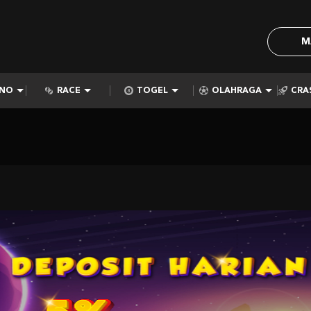
M
INO
RACE
TOGEL
OLAHRAGA
CRA