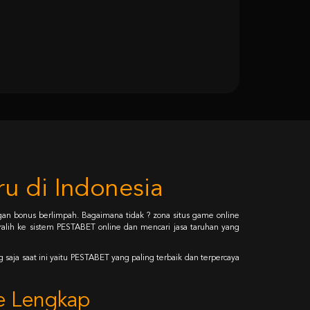
u di Indonesia
an bonus berlimpah. Bagaimana tidak ? zona situs game online
alih ke sistem PESTABET online dan mencari jasa taruhan yang
 saja saat ini yaitu PESTABET yang paling terbaik dan terpercaya
e Lengkap