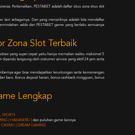
esia. Perkenalkan, PESTABET adalah daftar situs zona situs slot
dan lain sebagainya. Dan yang menariknya adalah bila mendaftar
uk pemindahan saldo dari PESTABET game yang berlaku semuanya
 Zona Slot Terbaik
withdraw yang super cepat yaitu hanya memakan waktu maksimal 5
ipandu langsung oleh costumer service yang aktif 24 jam serta
 membernya agar bisa mendapatkan keuntungan serta kemenangan
er baru. Bonus deposit harian, bonus cashback mingguan, bonus
 Game Lengkap
AL SPORTS
AMING | HABANERO |
dan puluhan game lainnya.
BO CASINO | DREAM GAMING