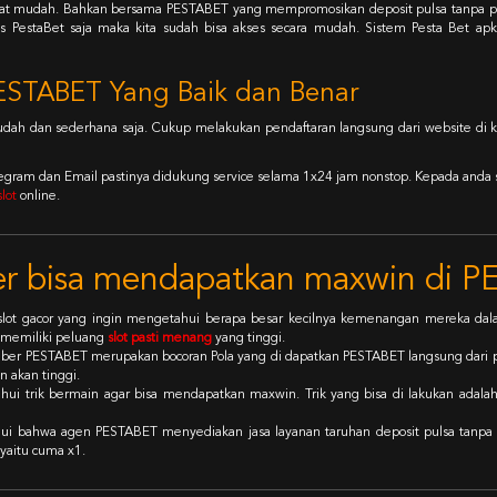
sangat mudah. Bahkan bersama PESTABET yang mempromosikan deposit pulsa tanp
tus PestaBet saja maka kita sudah bisa akses secara mudah. Sistem Pesta Bet 
ESTABET Yang Baik dan Benar
udah dan sederhana saja. Cukup melakukan pendaftaran langsung dari website di ko
Telegram dan Email pastinya didukung service selama 1x24 jam nonstop. Kepada anda
lot
online.
 bisa mendapatkan maxwin di 
n slot gacor yang ingin mengetahui berapa besar kecilnya kemenangan mereka d
 memiliki peluang
slot pasti menang
yang tinggi.
ber PESTABET merupakan bocoran Pola yang di dapatkan PESTABET langsung dari
 akan tinggi.
ui trik bermain agar bisa mendapatkan maxwin. Trik yang bisa di lakukan adala
ahui bahwa agen PESTABET menyediakan jasa layanan taruhan deposit pulsa tanpa 
yaitu cuma x1.