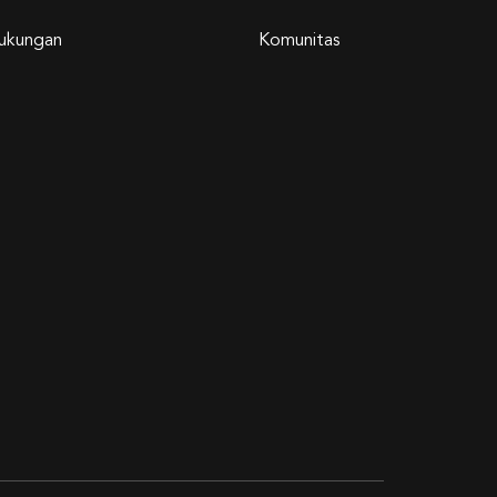
ukungan
Komunitas